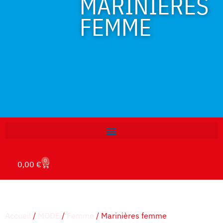
MARINIÈRES
FEMME
0
0,00
€
Accueil
/
MODE
/
Femme
/ Marinières femme