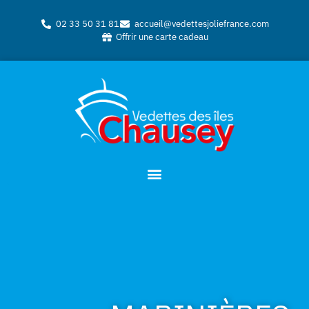
02 33 50 31 81
accueil@vedettesjoliefrance.com
Offrir une carte cadeau