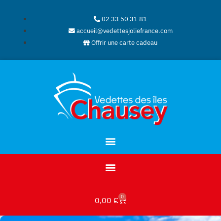
02 33 50 31 81
accueil@vedettesjoliefrance.com
Offrir une carte cadeau
0
0,00
€