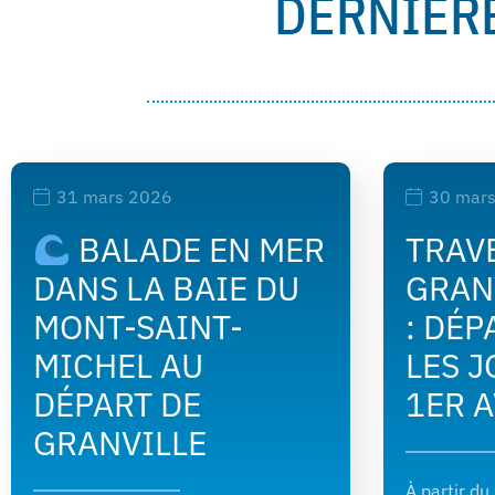
DERNIÈR
31 mars 2026
30 mar
BALADE EN MER
TRAV
DANS LA BAIE DU
GRAN
MONT-SAINT-
: DÉP
MICHEL AU
LES J
DÉPART DE
1ER A
GRANVILLE
À partir du