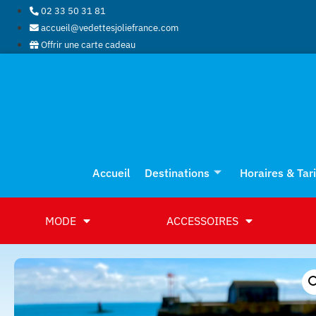
02 33 50 31 81
accueil@vedettesjoliefrance.com
Offrir une carte cadeau
Accueil
Destinations
Horaires & Tari
MODE
ACCESSOIRES