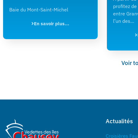
profitez de
Baie du Mont-Saint-Michel
entre Granv
l’un des…
En savoir plus...
Voir t
Actualités
Croisières Fau