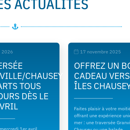
ES ACTUALITÉS
s 2026
17 novembre 2025
ERSÉE
OFFREZ UN B
VILLE/CHAUSEY
CADEAU VERS
ARTS TOUS
ÎLES CHAUSE
OURS DÈS LE
VRIL
Faites plaisir à votre moiti
offrant une expérience un
mer : une traversée Granvi
 mercredi 1er avril,
Chausey ou une balade…