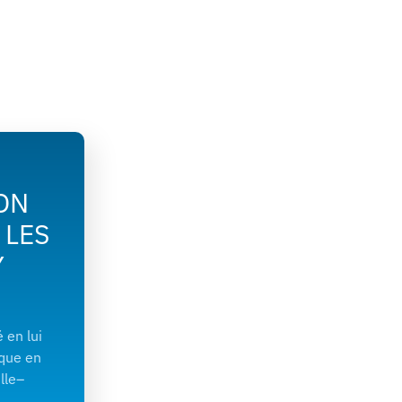
ON
 LES
Y
é en lui
ique en
lle–