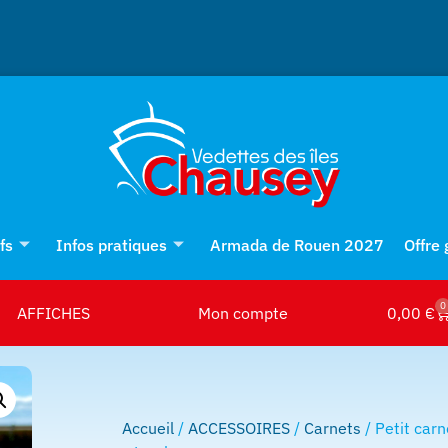
fs
Infos pratiques
Armada de Rouen 2027
Offre
0
AFFICHES
Mon compte
0,00
€
Accueil
/
ACCESSOIRES
/
Carnets
/ Petit carn