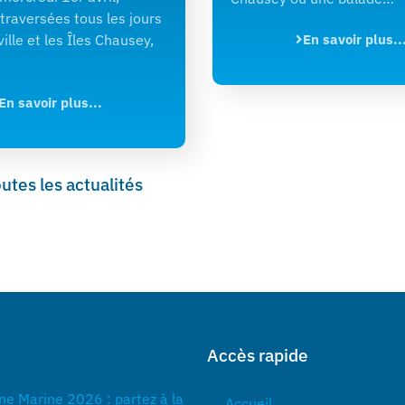
 traversées tous les jours
ille et les Îles Chausey,
En savoir plus..
En savoir plus...
outes les actualités
Accès rapide
ne Marine 2026 : partez à la
Accueil