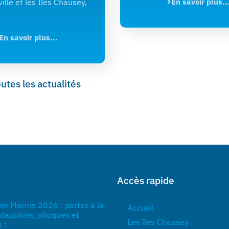
ille et les Îles Chausey,
En savoir plus..
En savoir plus...
outes les actualités
Accès rapide
ne Marine 2026 : partez à la
Accueil
 dauphins, phoques et
Les îles Chausey
 !