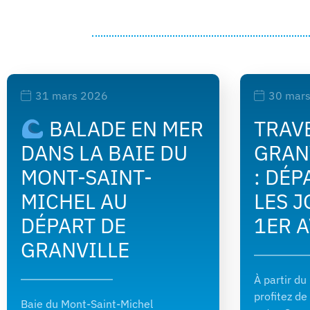
31 mars 2026
30 mar
BALADE EN MER
TRAV
DANS LA BAIE DU
GRAN
MONT-SAINT-
: DÉP
MICHEL AU
LES J
DÉPART DE
1ER A
GRANVILLE
À partir du
profitez de
Baie du Mont-Saint-Michel