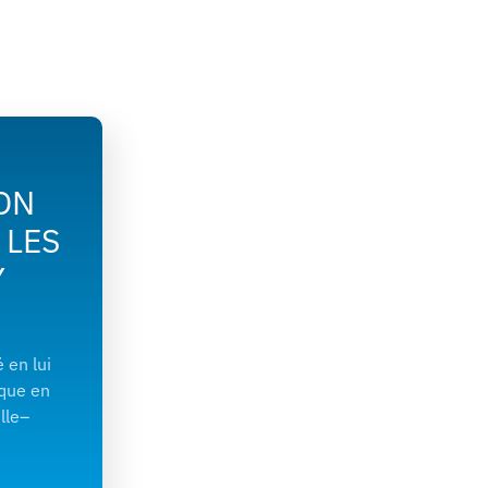
ON
 LES
Y
é en lui
ique en
lle–