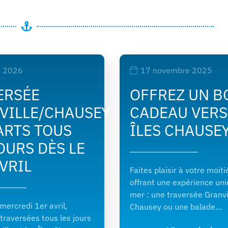
s 2026
17 novembre 2025
ERSÉE
OFFREZ UN B
VILLE/CHAUSEY
CADEAU VERS
ARTS TOUS
ÎLES CHAUSE
OURS DÈS LE
VRIL
Faites plaisir à votre moiti
offrant une expérience un
mer : une traversée Granvi
 mercredi 1er avril,
Chausey ou une balade…
 traversées tous les jours