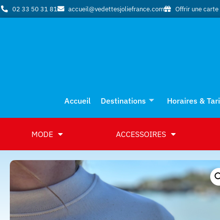
02 33 50 31 81
accueil@vedettesjoliefrance.com
Offrir une cart
Accueil
Destinations
Horaires & Tari
MODE
ACCESSOIRES