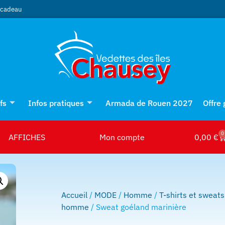
e cadeau
fs
Infos pratiques
Armada de Rouen 2027
Offre
0
AFFICHES
Mon compte
0,00
€
Accueil
/
MODE
/
Homme
/
T-shirts et sweats
homme
/ Sweat goéland marinière