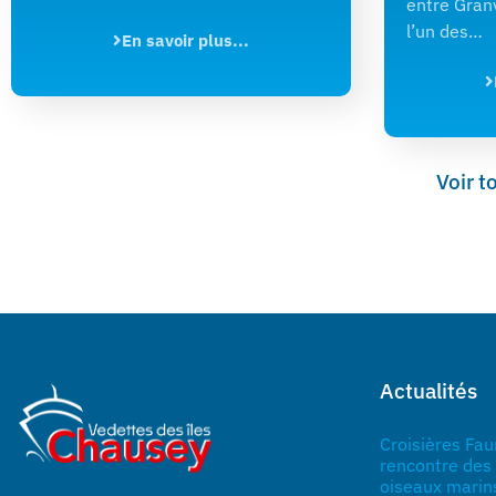
entre Granv
l’un des…
En savoir plus...
Voir t
Actualités
Croisières Fau
rencontre des
oiseaux marins